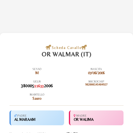
Scheda Cavallo
OR WALMAR (IT)
SESSO
NASCITA
M
07/06/2006
UELN
MICROCHIP
380005
2006
982000145484927
11633
MANTELLO
Sauro
PADRE
MADRE
AL MARAAM
OR WALIMA