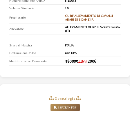
Numero Iscrizione ANICA
IT11633
Volume Studbook
10
OL-RI' ALLEVAMENTO DI CAVALLI
Proprietario
ARABI DI SCANZI F.
ALLEVAMENTO OL RI' di Scanzi Fausto
Allevatore
(IT)
Stato di Nascita
ITALIA
Destinazione d'Uso
non DPA
380005
2006
Identificato con Passaporto
11633
Genealogia
ESPORTA PDF