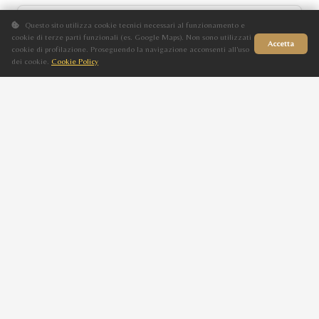
SHERIF EL GAMAL
Questo sito utilizza cookie tecnici necessari al funzionamento e
cookie di terze parti funzionali (es. Google Maps). Non sono utilizzati
Accetta
C
cookie di profilazione. Proseguendo la navigazione acconsenti all'uso
dei cookie.
Cookie Policy
Baio
Sito in fase di aggiornamento
2013
DJALILA EL GAMAL
OR ALMAAR
M
Grigio
2012
HALIMA AZZALEA
OR MAGNOLIA
F