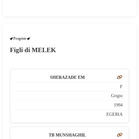
Allevamenti
Stalloni
Stud Book Online
Progenie
Link Utili
Figli di MELEK
Area riservata
SHERAZADE EM
F
Grigio
1994
EGERIA
TB MUNSHAGHIL