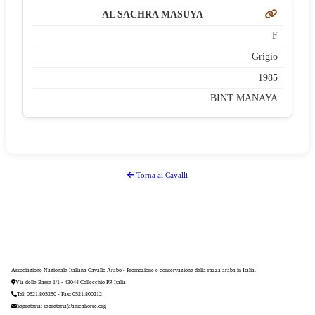
AL SACHRA MASUYA
F
Grigio
1985
BINT MANAYA
Torna ai Cavalli
Associazione Nazionale Italiana Cavallo Arabo - Promozione e conservazione della razza araba in Italia.
Via delle Basse 1/1 - 43044 Collecchio PR Italia
Tel: 0521.805250 - Fax: 0521.800212
Segreteria:
segreteria@anicahorse.org