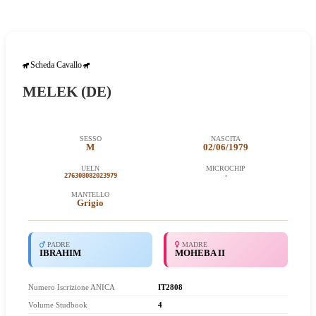
Scheda Cavallo
MELEK (DE)
SESSO
NASCITA
M
02/06/1979
UELN
MICROCHIP
276308082023979
-
MANTELLO
Grigio
PADRE
MADRE
IBRAHIM
MOHEBA II
Numero Iscrizione ANICA
IT2808
Scheda Cavallo
Volume Studbook
4
MELEK (DE)