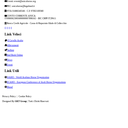
Eventi:
eventi@anicahorse.org
PEC:
anicahorse@legalmail.it
P.IVA 01886340346 - C.F. 97002100580
CONTO CORRENTE ANICA:
IT69H0623065690000007898162 - BIC CRPP IT2P411
Banca Credit Agricole - Cassa di Risparmio filiale di Collecchio
Link Veloci
Il Cavallo Arabo
Allevamenti
Stalloni
Stud Book Online
News
Eventi
Link Utili
WAHO - World Arabian Horse Organization
ECAHO - European Conference of Arab Horse Organizations
Masaf
Privacy Policy
|
Cookie Policy
Designed By
GKT Group
| Tutti i Diritti Riservati