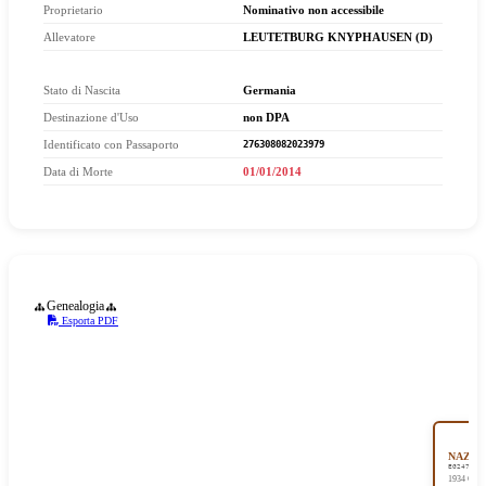
Proprietario
Nominativo non accessibile
Nominativo non accessibile
Allevatore
LEUTETBURG KNYPHAUSEN (D)
Stato di Nascita
Germania
Destinazione d'Uso
non DPA
Identificato con Passaporto
276308082023979
Data di Morte
01/01/2014
Genealogia
Esporta PDF
NAZEE
EG247 RA
1934 Grig