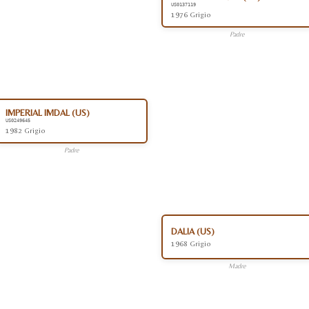
US0137119
1976 Grigio
Padre
IMPERIAL IMDAL (US)
US0249645
1982 Grigio
Padre
DALIA (US)
1968 Grigio
Madre