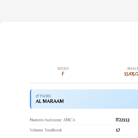
SESSO
NASC
F
15/05/
PADRE
AL MARAAM
Numero Iscrizione ANICA
IT22113
Volume Studbook
17