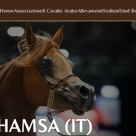
Home
Associazione
Il Cavallo Arabo
Allevamenti
Stalloni
Stud B
HAMSA (IT)