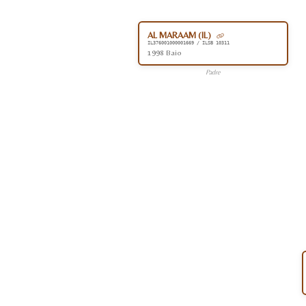
AL MARAAM (IL)
IL376001000001669 / ILSB 10311
1998 Baio
Padre