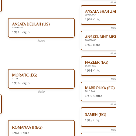
Madre
ANSATA SHAH ZAMAN (US)
US0047967
1968 Grigio
ANSATA DELILAH (US)
Padre
US0080322
1972 Grigio
ANSATA BINT MISR (EG)
Madre
EG0036452
1966 Baio
Madre
NAZEER (EG)
EG247 RAS
1934 Grigio
MORAFIC (EG)
Padre
II 29
1956 Grigio
MABROUKA (EG)
Padre
EG12 EAO
1951 Sauro
Madre
SAMEH (EG)
1945 Grigio
ROMANAA II (EG)
Padre
1963 Sauro