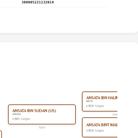
380005221132014
ANSATA IBN HALIMA (EG)
EG279
1958 Grigio
ANSATA IBN SUDAN (US)
Padre
US32342
1965 Grigio
ANSATA BINT MABROUKA (E
Padre
1958 Grigio