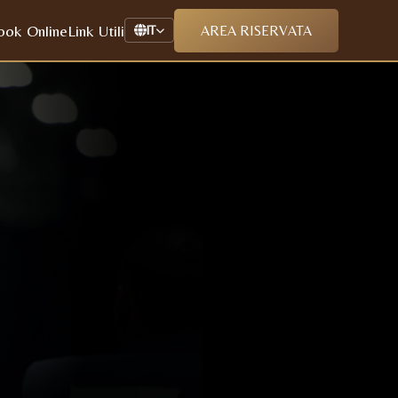
ook Online
Link Utili
AREA RISERVATA
IT