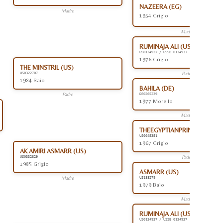
NAZEERA (EG)
Madre
1954 Grigio
Madre
RUMINAJA ALI (US)
US0134937 / USSB 0134937
1976 Grigio
THE MINSTRIL (US)
Padre
US0322707
1984 Baio
BAHILA (DE)
Padre
DE0265239
1977 Morello
Madre
THEEGYPTIANPRINCE (US)
US0045351
1967 Grigio
AK AMIRI ASMARR (US)
Padre
US0332829
1985 Grigio
ASMARR (US)
Madre
US188279
1979 Baio
Madre
RUMINAJA ALI (US)
US0134937 / USSB 0134937