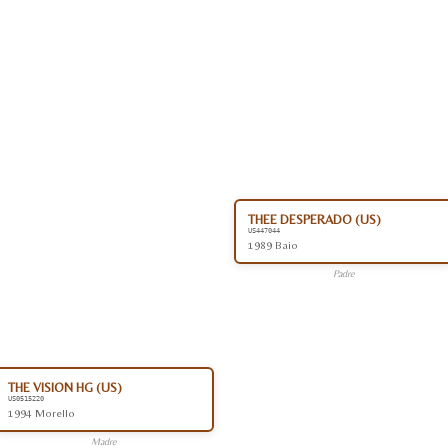
THEE DESPERADO (US)
US447044
1989 Baio
Padre
THE VISION HG (US)
US0515220
1994 Morello
Madre