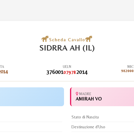
Scheda Cavallo
SIDRRA AH (IL)
ITA
UELN
MIC
2014
376001
2014
982000
07978
MADRE
AMIRAH VO
Stato di Nascita
Destinazione d'Uso