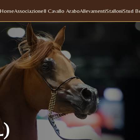
Home
Associazione
Il Cavallo Arabo
Allevamenti
Stalloni
Stud B
L)