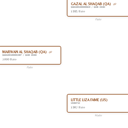
GAZAL AL SHAQAB (QA)
QA634001000000620 / QASB 20282
1995 Baio
Padre
MARWAN AL SHAQAB (QA)
QA634001000001987 / QASB 20283
2000 Baio
Padre
LITTLE LIZA FAME (US)
US383742
1987 Baio
Madre