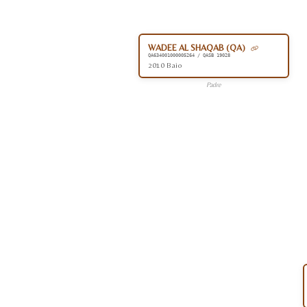
WADEE AL SHAQAB (QA)
QA634001000005264 / QASB 19028
2010 Baio
Padre