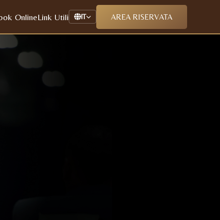
ook Online
Link Utili
AREA RISERVATA
IT