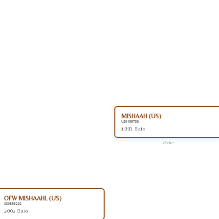
MISHAAH (US)
US0499738
1993 Baio
Padre
OFW MISHAAHL (US)
US0593102
2002 Baio