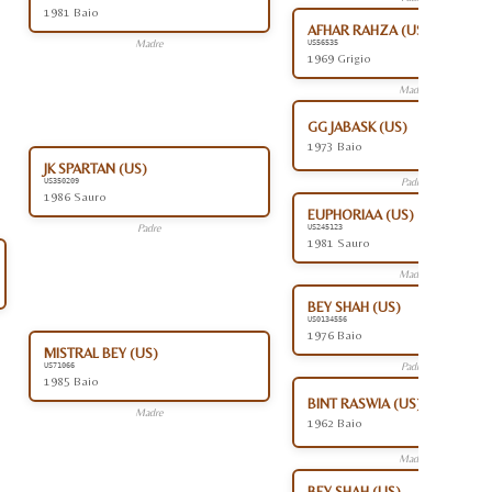
1981 Baio
AFHAR RAHZA (US)
Madre
US56535
1969 Grigio
Madre
GG JABASK (US)
1973 Baio
JK SPARTAN (US)
Padre
US350209
1986 Sauro
EUPHORIAA (US)
Padre
US245123
1981 Sauro
Madre
BEY SHAH (US)
US0134556
1976 Baio
MISTRAL BEY (US)
Padre
US71066
1985 Baio
BINT RASWIA (US)
Madre
1962 Baio
Madre
BEY SHAH (US)