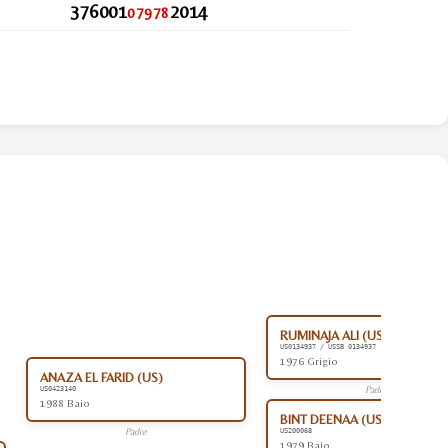
376001
2014
07978
RUMINAJA ALI (US)
US0134937 / USSB 0134937
1976 Grigio
ANAZA EL FARID (US)
Padre
US0423140
1988 Baio
BINT DEENAA (US)
Padre
US200068
1979 Baio