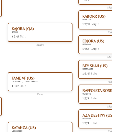
Madre
KABORR (US)
US69270
1970 Grigio
KAJORA (QA)
Padre
QA722
1979 Baio
EDJORA (US)
Madre
US94009
1968 Grigio
Madre
BEY SHAH (US)
US0134556
1976 Baio
FAME VF (US)
Padre
US268987 / USSB 268987
1982 Baio
RAFFOLETA ROSE (US)
Padre
US78072
1971 Baio
Madre
AZA DESTINY (US)
US73099
1971 Baio
KATAHZA (US)
Padre
US0224369