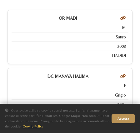
OR MADI
M
Sauro
2008
HADIDI
DC MANAYA HALIMA
F
Grigio
2004
Questo sito utilizza cookie tecnici necessari al funzionamento e
EL THAY MAHEER
cookie di terze parti funzionali (es. Google Maps). Non sono utilizzati
Accetta
cookie di profilazione. Proseguendo la navigazione acconsenti all'uso
dei cookie.
Cookie Policy
Sito in fase di aggiornamento
HALIMA BILAL