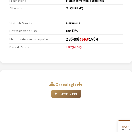
Proprietario
Nominativo non accessibile
Allevatore
S. KUBE (D)
Stato di Nascita
Germania
Destinazione d'Uso
non DPA
276308
1989
Identificato con Passaporto
01468
Data di Morte
16/05/2013
Genealogia
ESPORTA PDF
NAZEER
EG247 RA