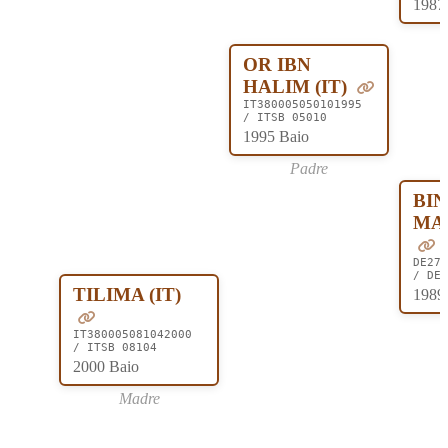
1987 
OR IBN
HALIM (IT)
IT380005050101995
/ ITSB 05010
1995 Baio
Padre
BI
MAS
DE276
/ DES
TILIMA (IT)
1989
IT380005081042000
/ ITSB 08104
2000 Baio
Madre