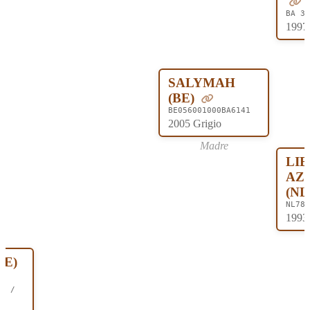
BA 37
1997 
SALYMAH
(BE)
BE056001000BA6141
2005 Grigio
Madre
LI
AZ
(NL
NL783
1993 
DE)
18 /