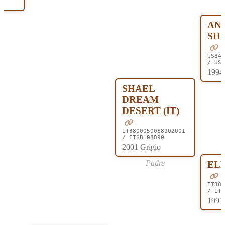
AN
SHA
US840
/ USS
1994 
SHAEL
DREAM
DESERT (IT)
IT3800050088902001
/ ITSB 08890
2001 Grigio
Padre
ELE
IT380
/ ITS
1995 