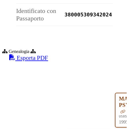
Identificato con
380005
30934
2024
Passaporto
Genealogia
Esporta PDF
MA
PSY
US051
1995