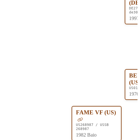
(DE
DE276
de308
1997
BE
(US
US013
1976
FAME VF (US)
US268987 / USSB
268987
1982 Baio