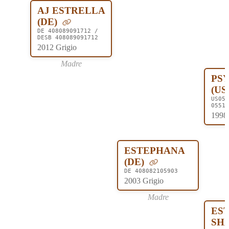
AJ ESTRELLA
(DE)
DE 408089091712 /
DESB 408089091712
2012 Grigio
Madre
PS
(US
US055
05518
1998
ESTEPHANA
(DE)
DE 408082105903
2003 Grigio
Madre
ES
SH