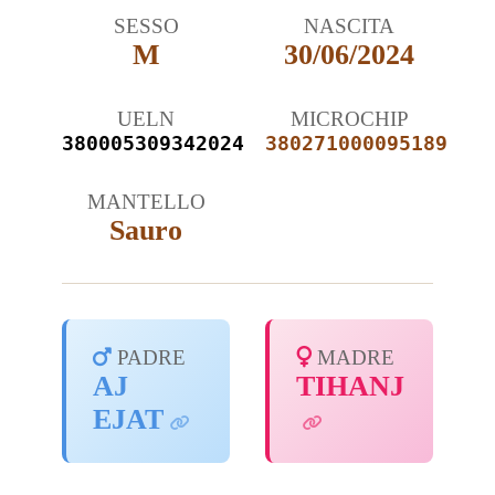
SESSO
NASCITA
M
30/06/2024
UELN
MICROCHIP
380005
30934
2024
380271000095189
MANTELLO
Sauro
PADRE
MADRE
AJ
TIHANJ
EJAT