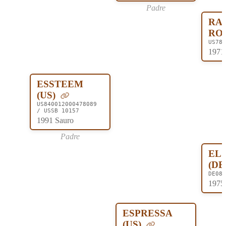
Padre
RA
ROS
US780
1971
ESSTEEM
(US)
US840012000478089
/ USSB 10157
1991 Sauro
Padre
EL
(DE
DE082
1975 
ESPRESSA
(US)