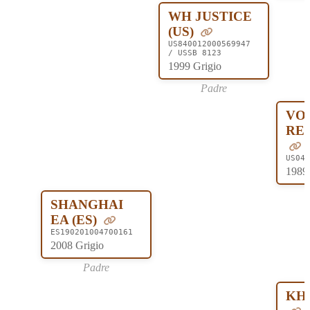
WH JUSTICE
(US)
US840012000569947
/ USSB 8123
1999 Grigio
Padre
VO
REN
US043
1989 
SHANGHAI
EA (ES)
ES190201004700161
2008 Grigio
Padre
KHI