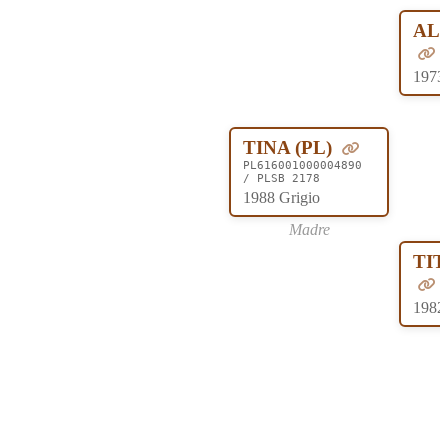
ALO
1973
TINA (PL)
PL616001000004890
/ PLSB 2178
1988 Grigio
Madre
TIT
1982 