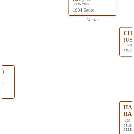
US357900
1984 Sauro
Madre
CH
(US
US209
1980 
T)
2005
HA
RAQ
DEU30
DESB 