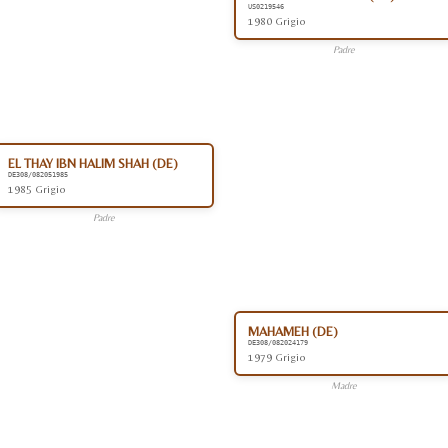
US0219546
1980 Grigio
Padre
EL THAY IBN HALIM SHAH (DE)
DE308/082051985
1985 Grigio
Padre
MAHAMEH (DE)
DE308/082024179
1979 Grigio
Madre