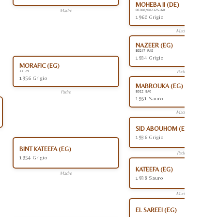
MOHEBA II (DE)
Madre
DE308/082125160
1960 Grigio
Madre
NAZEER (EG)
EG247 RAS
1934 Grigio
MORAFIC (EG)
Padre
II 29
1956 Grigio
MABROUKA (EG)
Padre
EG12 EAO
1951 Sauro
Madre
SID ABOUHOM (EG)
1936 Grigio
BINT KATEEFA (EG)
Padre
1954 Grigio
KATEEFA (EG)
Madre
1938 Sauro
Madre
EL SAREEI (EG)