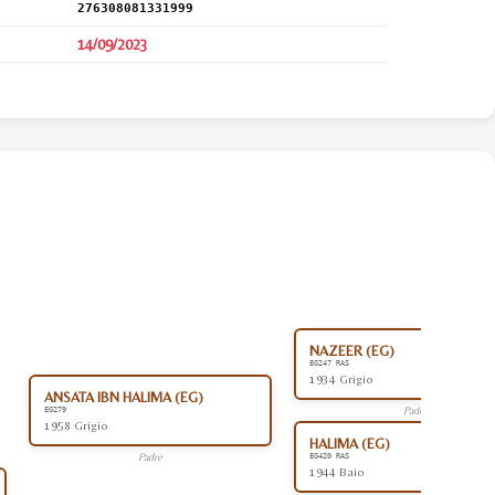
276308081331999
14/09/2023
NAZEER (EG)
EG247 RAS
1934 Grigio
ANSATA IBN HALIMA (EG)
Padre
EG279
1958 Grigio
HALIMA (EG)
Padre
EG420 RAS
1944 Baio