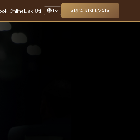
ook Online
Link Utili
AREA RISERVATA
IT