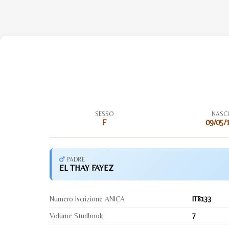
SESSO
NASC
F
09/05/
PADRE
EL THAY FAYEZ
Numero Iscrizione ANICA
IT8133
Volume Studbook
7