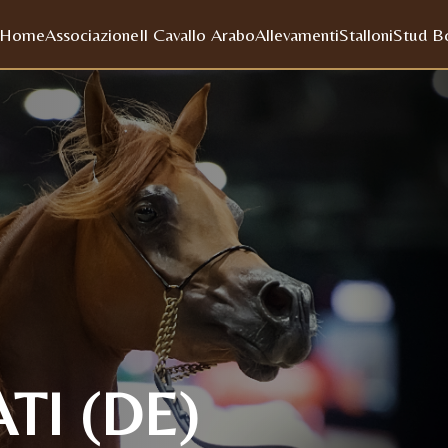
Home
Associazione
Il Cavallo Arabo
Allevamenti
Stalloni
Stud B
TI (DE)