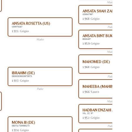
Madre
ANSATA SHAH ZAMAN (US)
US0047967
1968 Grigio
ANSATA ROSETTA (US)
Padre
US0070167
1971 Grigio
ANSATA BINT BUKRA (EG)
Madre
EG33487
1959 Grigio
Madre
MAHOMED (DE)
1968 Grigio
IBRAHIM (DE)
Padre
DE302028020673973
1973 Grigio
MAHEEBA (MAHIBA) (EG)
Padre
1966 Sauro
Madre
HADBAN ENZAHI /KAMEL (EG
VOL II 97
1952 Grigio
MONA III (DE)
Padre
DE373/730086174
1974 Grigio