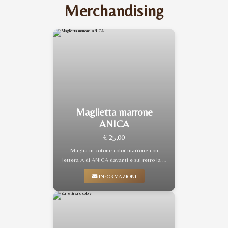
Merchandising
Maglietta marrone
ANICA
€ 25,00
Maglia in cotone color marrone con
lettera A di ANICA davanti e sul retro la …
INFORMAZIONI