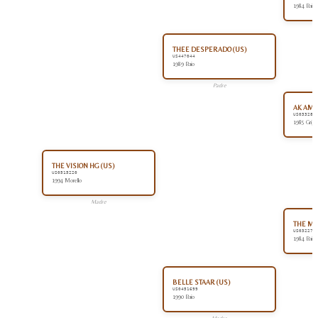
1984 Baio
THEE DESPERADO (US)
US447044
1989 Baio
Padre
AK AMI
US033282
1985 Grigi
THE VISION HG (US)
US0515220
1994 Morello
Madre
THE MI
US032270
1984 Baio
BELLE STAAR (US)
US0451699
1990 Baio