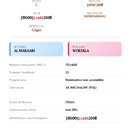
SESSO
NASCITA
C
30/01/2008
UELN
MICROCHIP
380005
2008
982000168864561
17460
MANTELLO
Grigio
PADRE
MADRE
AL MARAAM
WORSKLA
Numero Iscrizione ANICA
IT17460
Volume Studbook
13
Proprietario
Nominativo non accessibile
Allevatore
SK MICHALOW (POL)
Stato di Nascita
ITALIA
Destinazione d'Uso
non DPA
380005
2008
Identificato con Passaporto
17460