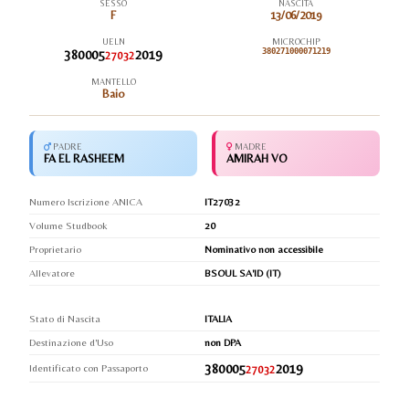
SESSO
NASCITA
F
13/06/2019
UELN
MICROCHIP
380005
2019
380271000071219
27032
MANTELLO
Baio
PADRE
MADRE
FA EL RASHEEM
AMIRAH VO
Numero Iscrizione ANICA
IT27032
Volume Studbook
20
Proprietario
Nominativo non accessibile
Allevatore
BSOUL SA'ID (IT)
Stato di Nascita
ITALIA
Destinazione d'Uso
non DPA
380005
2019
Identificato con Passaporto
27032