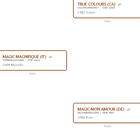
TRUE COLOURS (CA)
CA124001000040017 / CASB 12823
1997 Sauro
Padre
MAGIC MAGNIFIQUE (IT)
IT380005144112009 / ITSB 14411
2009 Morello
Padre
MAGIC MON AMOUR (DE)
DE276408082012004 / DESB 9863
2004 Baio
Madre