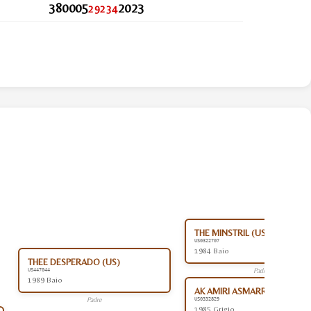
380005
2023
29234
THE MINSTRIL (US)
US0322707
1984 Baio
THEE DESPERADO (US)
Padre
US447044
1989 Baio
AK AMIRI ASMARR (US)
Padre
US0332829
1985 Grigio