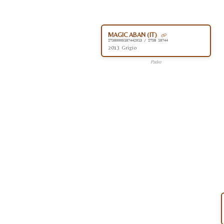
MAGIC ABAN (IT)
IT380005187442013 / ITSB 18744
2013 Grigio
Padre