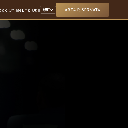
ook Online
Link Utili
AREA RISERVATA
IT