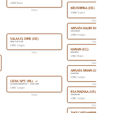
2000 Baio
KRUSHINKA (DE)
Madre
1996 Sauro
Madre
ANSATA HALIM SHAH (US)
US0219546
1980 Grigio
SALAA EL DINE (DE)
Padre
DE08/21073/85
1985 Grigio
HANAN (EG)
Padre
EG818001
1967 Baio
Madre
ANSATA SINAN (US)
US482308
1992 Grigio
GIOIA 'APS' (NL)
Padre
NL528001000009784 / NLSB 8087
1997 Grigio
BSA NADIAA (US)
Madre
US0380496
1987 Grigio
Madre
THEEGYPTIANPRINCE (US)