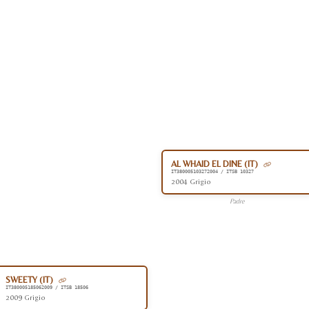
AL WHAID EL DINE (IT)
IT380005103272004 / ITSB 10327
2004 Grigio
Padre
SWEETY (IT)
IT380005185062009 / ITSB 18506
2009 Grigio