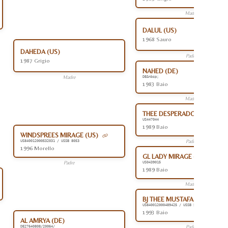
Madre
DALUL (US)
1968 Sauro
DAHEDA (US)
Padre
1987 Grigio
NAHED (DE)
Madre
DE&nbsp;
1983 Baio
Madre
THEE DESPERADO (US)
US447044
1989 Baio
WINDSPREES MIRAGE (US)
Padre
US840012000532031 / USSB 8053
1996 Morello
GL LADY MIRAGE (US)
Padre
US0439015
1989 Baio
Madre
BJ THEE MUSTAFA (US)
US840012000489425 / USSB 5826
1993 Baio
AL AMRYA (DE)
Padre
DE27640808/20064/