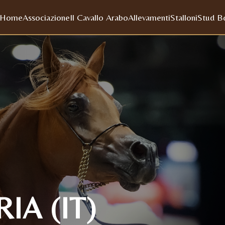
Home
Associazione
Il Cavallo Arabo
Allevamenti
Stalloni
Stud B
IA (IT)