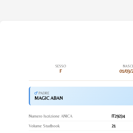
SESSO
NASC
F
01/03/
PADRE
MAGIC ABAN
Numero Iscrizione ANICA
IT29234
Volume Studbook
21