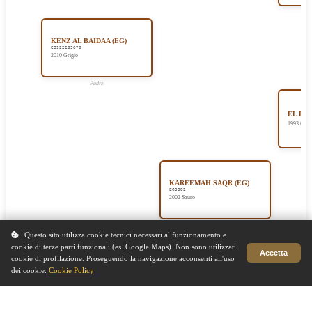
KENZ AL BAIDAA (EG)
EG122289078
2010 Grigio
Padre
EL HAB
1993 Grig
KAREEMAH SAQR (EG)
EG3582
2002 Sauro
Madre
Questo sito utilizza cookie tecnici necessari al funzionamento e
cookie di terze parti funzionali (es. Google Maps). Non sono utilizzati
Accetta
MAHA 
cookie di profilazione. Proseguendo la navigazione acconsenti all'uso
1994 Baio
dei cookie.
Cookie Policy
Sito in fase di aggiornamento