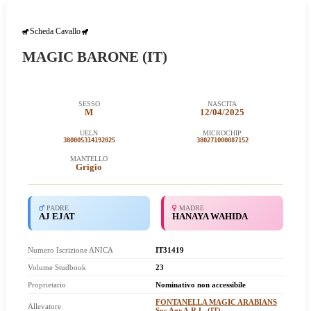
Scheda Cavallo
MAGIC BARONE (IT)
SESSO
NASCITA
M
12/04/2025
UELN
MICROCHIP
380005314192025
380271000087152
MANTELLO
Grigio
PADRE
MADRE
AJ EJAT
HANAYA WAHIDA
Numero Iscrizione ANICA
IT31419
Volume Studbook
23
Proprietario
Nominativo non accessibile
FONTANELLA MAGIC ARABIANS
Allevatore
Soc Agr A.R.L. (IT)