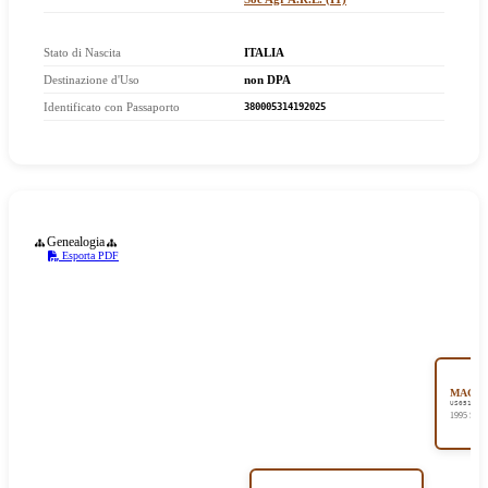
Stato di Nascita
ITALIA
Destinazione d'Uso
non DPA
Identificato con Passaporto
380005314192025
Genealogia
Esporta PDF
MAGNU
US051902
1995 Saur